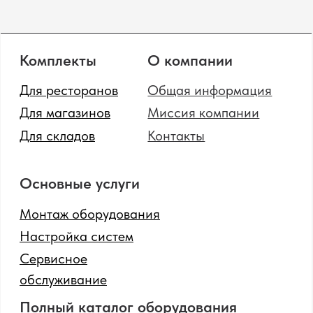
Неттопы
Принтеры чеков
Моноблоки
Табло покупателя
POS-комплекты
Сканеры штрихкодов
Мониторы
Принтеры этикеток
Прайс-чекеры
Денежные ящики
Меню-борды
Промышленные
сканеры штрихкодов
Политика конфиденциальности
Сайт от GetProSite
SOTA
© 2024 Все права защищены.