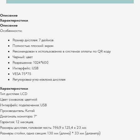
Описание
Характеристики
Описание
Особенности:
Комплекты
О компании
Размер дисплея: 7 дюймов
Полностью плоский экран
Для ресторанов
Общая информация
Рекомендован к использованию в системах оплаты по QR коду
Для магазинов
Миссия компании
Черный: цвет
Разрешение: 1024*600
Для складов
Контакты
Интерфейс: USB
VESA 75*75
Основные услуги
Регулировка угла наклона дисплея
Монтаж оборудования
Характеристики
Тип дисплея: LCD
Настройка систем
Цвет символов: цветной
Сервисное
Интерфейс подключения: USB
обслуживание
Производитель: Китай
Диагональ монитора: 7"
Полный каталог оборудования
Гарантия: 12 месяцев
Клавиатуры
Терминалы сбора данных
Размеры дисплея, головная часть: 196,9 х 125,4 х 23 мм
Размеры стойки, одна секция: 130 мм (длина) * 33 мм (диаметр)
Инфокиоски
Фискальные регистраторы