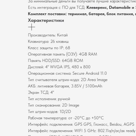
За минимальные деньги вы получаете лучшие характеристик
Есть интеграция с ПО для ТСД:
Клеверенс, Datamobile и 
Комплект поставки: терминал, батарея, блок питания,
Характеристики
Производитель: Китай
Клавиатура: 26 клавиш
Класс защиты по IP: 68
Оперативная память (ОЗУ): 4GB RAM
Память HDD/SSD: 64GB ROM
Дисплей: 4" WVGA IPS, 480 x 800
Операционная система: Secure Android 11.0
Тип считывателя штрих-кода: 2D Area Image
АКБ: литиевая батарея, 3.85V / 5100mAh
Экран ТСД: 4"
Тип исполнения: ручной
Тип сканирования: 2D Image
Тип штрих-кодов: 1D/2D
Рабочая температура: от -20°C до +50°C
Интерфейс подключения: GPS GPS, Глонасс, Beidou, AGPS
Интерфейс подключения: WIFI 5 GHz: 802.11a/n/ac/ax ready 