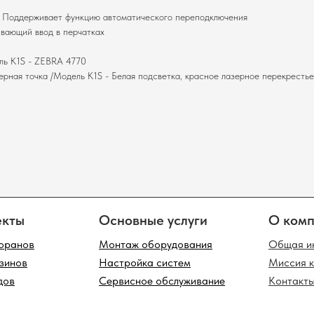
, Поддерживает функцию автоматического переподключения
ивающий ввод в перчатках
Основные услуги
О компании
ь K1S - ZEBRA 4770
ерная точка /Модель K1S - Белая подсветка, красное лазерное перекрестье
Монтаж оборудования
Общая информация
Настройка систем
Миссия компании
Сервисное обслуживание
Контакты
лог оборудования
одов
Фискальные регистраторы
Инфокиоски
Таб
ток
Терминалы сбора данных
Клавиатуры
POS
Принтеры чеков
Неттопы
Мон
сканеры
денциальности