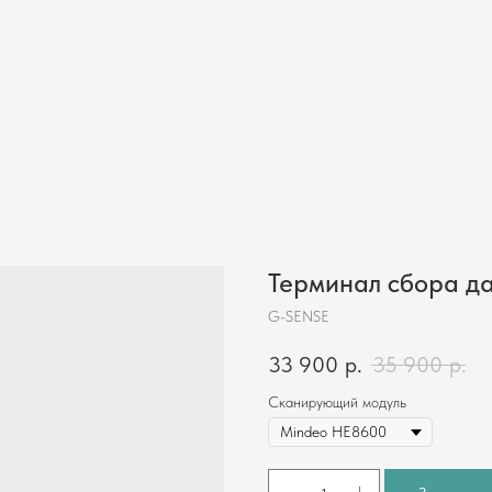
Магазинам
Складам
Инфокиоски
Услуги
Кейсы
Компания
Контакты
Терминал сбора да
G-SENSE
33 900
р.
35 900
р.
Сканирующий модуль