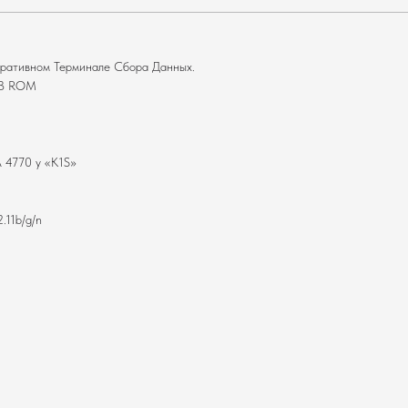
ративном Терминале Сбора Данных.
GB ROM
 4770 у «K1S»
.11b/g/n