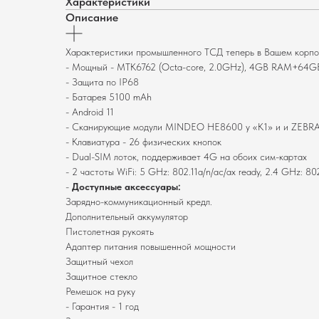
Характеристики
Описание
Характеристики промышленного ТСД теперь в Вашем корпо
- Мощный - MTK6762 (Octa-core, 2.0GHz), 4GB RAM+64
- Защита по IP68
- Батарея 5100 mAh
- Android 11
- Сканирующие модули MINDEO HE8600 у «K1» и и ZEBRA
- Клавиатура - 26 физических кнопок
- Dual-SIM лоток, поддерживает 4G на обоих сим-картах
- 2 частоты WiFi: 5 GHz: 802.11a/n/ac/ax ready, 2.4 GHz: 802
-
Доступные аксессуары:
Зарядно-коммуникационный кредл.
Дополнительный аккумулятор
Пистолетная рукоять
Адаптер питания повышенной мощности
Защитный чехол
Защитное стекло
Ремешок на руку
- Гарантия - 1 год