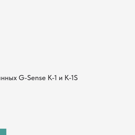
Поиск
Искать
нных G-Sense K-1 и K-1S