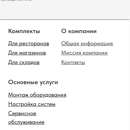
Меню-борды
Промышленные
сканеры штрихкодов
Политика конфиденциальности
Сайт от GetProSite
SOTA
© 2024 Все права защищены.