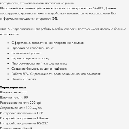
Комплекты
О компании
доступности, эта модель очень популярна на рынке.
Фискальный накопитель действует на основе законодательства 54-Ф3. Данные
Для ресторанов
Общая информация
формируются, хранятся в памяти устройства и печатаются на кассовом чеке. Вся
Для магазинов
Миссия компании
информация передается оператору ФД.
Для складов
Контакты
Атол 77Ф предназначен для работы в любых сферах и поэтому имеет довольно большие
возможности:
Основные услуги
Оформление, возврат или аннулирование покупки;
Продажа по свободной цене;
Монтаж оборудования
Безналичный расчет;
Настройка систем
Выдача средств из кассы;
Сервисное
Программирование 4-х видов налогов;
обслуживание
Создание бонусов, скидок и надбавок;
Работа ЕГАИС (возможность реализации акцизного алкоголя);
Полный каталог оборудования
Печать QR-кода.
Клавиатуры
Терминалы сбора данных
Характеристики
Инфокиоски
Фискальные регистраторы
Ширина ленты: 80
Неттопы
Ширина печати: 80
Принтеры чеков
Разрешение печати: 203 dpi
Моноблоки
Табло покупателя
Скорость печати: 300 мм/сек
POS-комплекты
Сканеры штрихкодов
Интерфейс подключения: USB
Мониторы
Принтеры этикеток
Интерфейс подключения: Ethernet
Прайс-чекеры
Интерфейс подключения: RS-232
Денежные ящики
Производитель: Китай