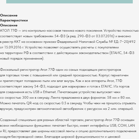
Описание
Характеристики
Описание
АТОЛ 77Ф — это контрольно-кассовая техника нового поколения. Устройство полностью
соответствует новым требованиям 54-ФЗ (в ред. 290-ФЗ от 03.07.2016) и внесено
в реестр ККТ на основании приказа Федеральной Налоговой Службы № ЕД-7−20/492
от 15.09.2016 г. Устройство позволяет осуществлять расчеты с покупателями
на территории РФ в соответствии с действующим законодательством (ЕГАИС, 54-ФЗ
новый порядок применения).
Фискальный регистратор Атол 77Ф один из самых подходящих регистраторов
для торговых точек с повышенной или средней проходимостью. Корпус герметичен
и препятствует попаданию пыли или влаг внутрь. Как и все аппараты Атол, 77Ф
соответствует закону 54-Ф3, подходит для маркировки и готов к ЕГАИС. Из портов
для соединения есть USB и Ethernet. Печатающее устройство выпускает чеки
со скоростью 300 мм в секунду. Лента предложена в двух форматах: 58 мм и 80 мм.
Можно печатать QR-код со скоростью 0.5 в секунду. Чтобы чеки не пришлось отрывать
вручную, предусмотрен автоматический автообрезчик с ресурсом на 2 млн. операций.
Созданный специально для разных областей торговли, регистратор Атол 77Ф оснащен
всеми необходимыми функциями: печатает быстро, имеет интерфейсы USB, COM, LAN
и RJ, предоставляет две ширины кассовой ленты и опцию дополнительного подключения
модуля беспроводной связи. Благодаря широкой функциональности и ценовой