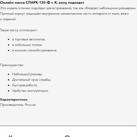
Онлайн-касса СПАРК-130-Ф v. K: кому подходит
Сервисное
Эта модель отлично подойдет для встраивания, так как обладает небольшими размерами.
обслуживание
Прочный корпус защищает внутренние механические части аппарата от пыли, влаги
Полный каталог оборудования
и падений.
Клавиатуры
Терминалы сбора данных
Такую кассу используют:
Инфокиоски
Фискальные регистраторы
в торговых автоматах;
Неттопы
Принтеры чеков
в мобильных точках;
Моноблоки
Табло покупателя
в киосках самообслуживания.
POS-комплекты
Сканеры штрихкодов
Мониторы
Принтеры этикеток
Преимущества:
Прайс-чекеры
Денежные ящики
Небольшой размер;
Меню-борды
Промышленные
Длительный срок службы;
сканеры штрихкодов
Быстрая работа;
Удобство эксплуатации.
Политика конфиденциальности
Характеристики
Сайт от GetProSite
Производитель: Россия
SOTA
© 2024 Все права защищены.