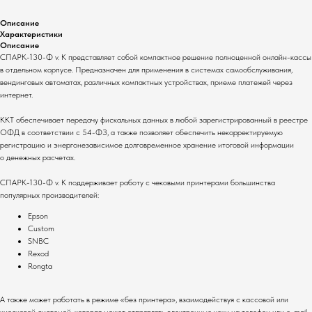
Описание
Характеристики
Описание
СПАРК-130-Ф v. K представляет собой компактное решение полноценной онлайн-кассы
в отдельном корпусе. Предназначен для применения в системах самообслуживания,
вендинговых автоматах, различных компактных устройствах, приеме платежей через
интернет.
ККТ обеспечивает передачу фискальных данных в любой зарегистрированный в реестре
ОФД в соответствии с 54-ФЗ, а также позволяет обеспечить некорректируемую
регистрацию и энергонезависимое долговременное хранение итоговой информации
о денежных расчетах.
СПАРК-130-Ф v. K поддерживает работу с чековыми принтерами большинства
популярных производителей:
Epson
Custom
SNBC
Rexod
Rongta
А также может работать в режиме «без принтера», взаимодействуя с кассовой или
киосковой системой, которая может отправлять электронные чеки на телефон или e-mail