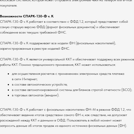
покупателя.
Возможности СПАРК-130-Ф v. K
СПАРК-130-Ф v. K работает в соответствии с ФФД 1.2, который представляет собой
самую старшую версию ФФД (формат фискальных документов) и обеспечивает
соблюдение всех текущих требований ФНС.
СПАРК-130-Ф v. K поддерживает все модели ФН (фискальных накопителей),
зарегистрированные в реестре моделей ФНС.
СПАРК-130-Ф v. K является универсальной ККТ и обеспечивает поддержку всех режимов
работы ККТ. Помимо традиционного применения, ККТ может использоваться:
для осуществления расчетов с применением электронных средств платежа
Комплекты
О компании
в сети Интернет;
в составе автоматических устройств;
Для ресторанов
Общая информация
в составе автоматизированной системы для бланков строгой отчетности (БСО);
Для магазинов
Миссия компании
в торговых автоматах (вендинг).
Для складов
Контакты
СПАРК-130-Ф v. K работает с фискальным накопителем ФН-M в режиме ФФД 1.2, что
Основные услуги
обеспечивает ведение итогов средствами самого ФН и, как следствие, не допускает
расхождений между ККТ и данными в ОФД. Пользователь в любой момент может
Монтаж оборудования
запросить данные об итогах продаж из единого источника фискальных данных (ФН).
Настройка систем