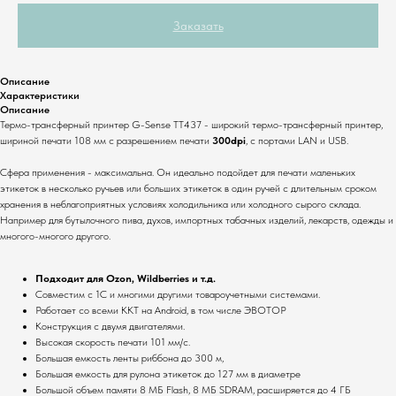
Заказать
Описание
Характеристики
Описание
Термо-трансферный принтер G-Sense TT437 - широкий термо-трансферный принтер,
шириной печати 108 мм с разрешением печати
300dpi
, с портами LAN и USB.
Сфера применения - максимальна. Он идеально подойдет для печати маленьких
этикеток в несколько ручьев или больших этикеток в один ручей с длительным сроком
хранения в неблагоприятных условиях холодильника или холодного сырого склада.
Например для бутылочного пива, духов, импортных табачных изделий, лекарств, одежды и
многого-многого другого.
Подходит для Ozon, Wildberries и т.д.
Совместим с 1С и многими другими товароучетными системами.
Работает со всеми ККТ на Android, в том числе ЭВОТОР
Конструкция с двумя двигателями.
Высокая скорость печати 101 мм/с.
Большая емкость ленты риббона до 300 м,
Большая емкость для рулона этикеток до 127 мм в диаметре
Большой объем памяти 8 МБ Flash, 8 МБ SDRAM, расширяется до 4 ГБ