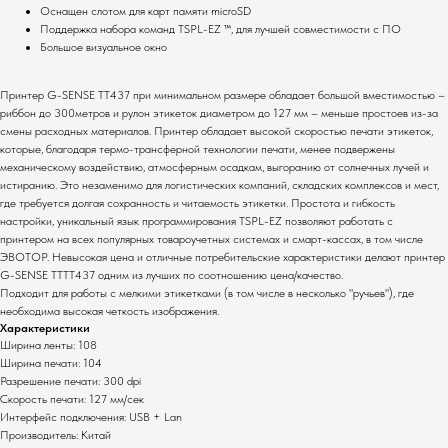
Оснащен слотом для карт памяти microSD
Поддержка набора команд TSPL-EZ ™, для лучшей совместимости с ПО
Большое визуальное окно
Принтер G-SENSE TT437 при минимальном размере обладает большой вместимостью –
риббон до 300метров и рулон этикеток диаметром до 127 мм – меньше простоев из-за
смены расходных материалов. Принтер обладает высокой скоростью печати этикеток,
которые, благодаря термо-трансферной технологии печати, менее подвержены
механическому воздействию, атмосферным осадкам, выгоранию от солнечных лучей и
Комплекты
О компании
истиранию. Это незаменимо для логистических компаний, складских комплексов и мест,
Для ресторанов
Общая информация
где требуется долгая сохранность и читаемость этикетки. Простота и гибкость
настройки, уникальный язык программирования TSPL-EZ позволяют работать с
Для магазинов
Миссия компании
принтером на всех популярных товароучетных системах и смарт-кассах, в том числе
Для складов
Контакты
ЭВОТОР. Невысокая цена и отличные потребительские характеристики делают принтер
G-SENSE TTTT437 одним из лучших по соотношению цена/качество.
Подходит для работы с мелкими этикетками (в том числе в несколько "ручьев"), где
Основные услуги
необходима высокая четкость изображения.
Монтаж оборудования
Характеристики
Ширина ленты: 108
Настройка систем
Ширина печати: 104
Сервисное
Разрешение печати: 300 dpi
обслуживание
Скорость печати: 127 мм/сек
Интерфейс подключения: USB + Lan
Полный каталог оборудования
Производитель: Китай