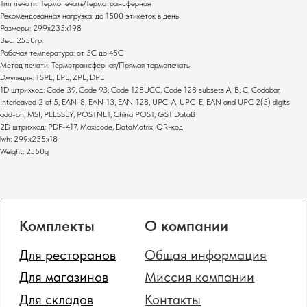
Клавиатуры
Терминалы сбора данных
Тип печати: Термопечать/Термотрансферная
Рекомендованная нагрузка: до 1500 этикеток в день
Инфокиоски
Фискальные регистраторы
Размеры: 299х235х198
Неттопы
Принтеры чеков
Вес: 2550гр.
Моноблоки
Табло покупателя
Рабочая температура: от 5С до 45С
POS-комплекты
Метод печати: Термотрансферная/Прямая термопечать
Сканеры штрихкодов
Эмуляция: TSPL, EPL, ZPL, DPL
Мониторы
Принтеры этикеток
1D штрихкод: Code 39, Code 93, Code 128UCC, Code 128 subsets A, B, C, Codabar,
Прайс-чекеры
Денежные ящики
Interleaved 2 of 5, EAN-8, EAN-13, EAN-128, UPC-A, UPC-E, EAN and UPC 2(5) digits
Меню-борды
Промышленные
add-on, MSI, PLESSEY, POSTNET, China POST, GS1 DataB
сканеры штрихкодов
2D штрихкод: PDF-417, Maxicode, DataMatrix, QR-код
lwh: 299x235x18
Weight: 2550g
Политика конфиденциальности
Сайт от GetProSite
SOTA
© 2024 Все права защищены.