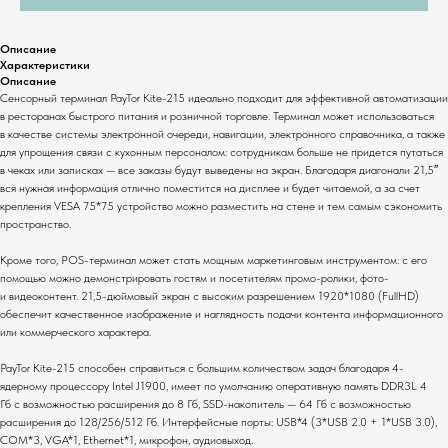
Описание
Характеристики
Описание
Сенсорный терминал PayTor Kite-215 идеально подходит для эффективной автоматизации
в ресторанах быстрого питания и розничной торговле. Терминал может использоваться
в качестве системы электронной очереди, навигации, электронного справочника, а также
для упрощения связи с кухонным персоналом: сотрудникам больше не придется путаться
в чеках или записках — все заказы будут выведены на экран. Благодаря диагонали 21,5″
вся нужная информация отлично поместится на дисплее и будет читаемой, а за счет
крепления VESA 75*75 устройство можно разместить на стене и тем самым сэкономить
пространство.
Кроме того, POS-терминал может стать мощным маркетинговым инструментом: с его
помощью можно демонстрировать гостям и посетителям промо-ролики, фото-
и видеоконтент. 21,5-дюймовый экран с высоким разрешением 1920*1080 (FullHD)
обеспечит качественное изображение и наглядность подачи контента информационного
или коммерческого характера.
Комплекты
О компании
PayTor Kite-215 способен справиться с большим количеством задач благодаря 4-
Для ресторанов
Общая информация
ядерному процессору Intel J1900, имеет по умолчанию оперативную память DDR3L 4
Для магазинов
Миссия компании
Гб с возможностью расширения до 8 Гб, SSD-накопитель — 64 Гб с возможностью
Для складов
Контакты
расширения до 128/256/512 Гб. Интерфейсные порты: USB*4 (3*USB 2.0 + 1*USB 3.0),
COM*3, VGA*1, Ethernet*1, микрофон, аудиовыход.