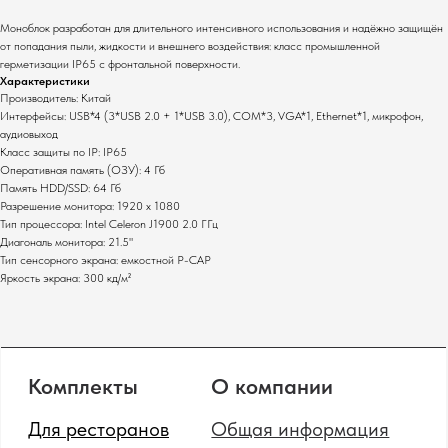
Основные услуги
Моноблок разработан для длительного интенсивного использования и надёжно защищён
от попадания пыли, жидкости и внешнего воздействия: класс промышленной
Монтаж оборудования
герметизации IP65 с фронтальной поверхности.
Настройка систем
Характеристики
Сервисное
Производитель: Китай
обслуживание
Интерфейсы: USB*4 (3*USB 2.0 + 1*USB 3.0), COM*3, VGA*1, Ethernet*1, микрофон,
аудиовыход
Полный каталог оборудования
Класс защиты по IP: IP65
Оперативная память (ОЗУ): 4 Гб
Клавиатуры
Терминалы сбора данных
Память HDD/SSD: 64 Гб
Инфокиоски
Фискальные регистраторы
Разрешение монитора: 1920 х 1080
Неттопы
Принтеры чеков
Тип процессора: Intel Celeron J1900 2.0 ГГц
Моноблоки
Диагональ монитора: 21.5"
Табло покупателя
Тип сенсорного экрана: емкостной P-CAP
POS-комплекты
Сканеры штрихкодов
Яркость экрана: 300 кд/м²
Мониторы
Принтеры этикеток
Прайс-чекеры
Денежные ящики
Меню-борды
Промышленные
сканеры штрихкодов
Политика конфиденциальности
Сайт от GetProSite