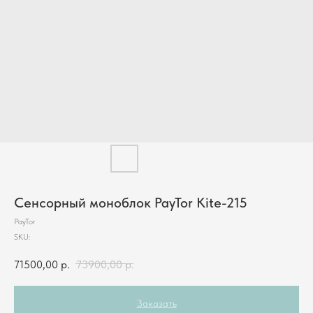
Сенсорный моноблок PayTor Kite-215
PayTor
SKU:
71500,00
р.
73900,00
р.
Заказать