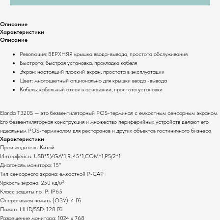
Описание
Характеристики
Описание
Революция: ВЕРХНЯЯ крышка ввода-вывода, простота обслуживания
Быстрота: быстрая установка, прокладка кабеля
Экран: настоящий плоский экран, простота в эксплуатации
Комплекты
О компании
Цвет: многоцветный опционально для крышки ввода -вывода
Для ресторанов
Общая информация
Кабель: кабельный отсек в основании, простота установки
Для магазинов
Миссия компании
Для складов
Контакты
Elanda T320S — это безвентиляторный POS-терминал с емкостным сенсорным экраном.
Его безвентиляторная конструкция и множество периферийных устройств делают его
идеальным POS-терминалом для ресторанов и других объектов гостиничного бизнеса.
Основные услуги
Характеристики
Производитель: Китай
Монтаж оборудования
Интерфейсы: USB*5,VGA*1,RJ45*1,COM*1,PS/2*1
Настройка систем
Диагональ монитора: 15"
Сервисное
Тип сенсорного экрана: емкостной P-CAP
Яркость экрана: 250 кд/м²
обслуживание
Класс защиты по IP: IP65
Полный каталог оборудования
Оперативная память (ОЗУ): 4 Гб
Память HHD/SSD: 128 Гб
Клавиатуры
Терминалы сбора данных
Разрешение монитора: 1024 х 768