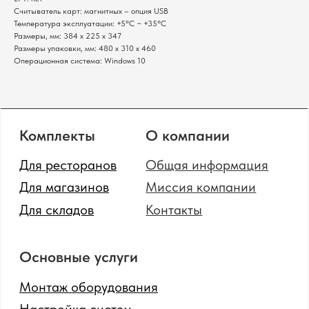
Полный каталог оборудования
Считыватель карт: магнитных – опция USB
Температура эксплуатации: +5°C ~ +35°C
Клавиатуры
Терминалы сбора данных
Размеры, мм: 384 x 225 x 347
Инфокиоски
Фискальные регистраторы
Размеры упаковки, мм: 480 x 310 x 460
Неттопы
Принтеры чеков
Операционная система: Windows 10
Моноблоки
Табло покупателя
POS-комплекты
Сканеры штрихкодов
Мониторы
Принтеры этикеток
Прайс-чекеры
Денежные ящики
Меню-борды
Промышленные
сканеры штрихкодов
Политика конфиденциальности
Сайт от GetProSite
SOTA
© 2024 Все права защищены.