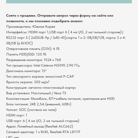
Снято с продажи. Отправьте запрос через форму на сайте или
позвоните, и мы поможем подобрать аналог.
Производитель: Южная Корея
Интерфейсы: HDMI порт 1,USB порт 6 ( 4 на I/O, 2 на тыльной стороне) |
RS232 порт 5 ( 2xDSUB-9p / 3xRJ-45);порты 1 и 2: 0В/5В/12В, порты 3 и 4:
0В/5В (в БИОС)
Оперативная память (ОЗУ): 4 Гб
Память HDD/SSD: 120 Гб
Разрешение монитора: 1024 х 768
Комплекты
О компании
Тип процессора: Intel Celeron N5095 2.90 ГГц
Диагональ монитора: 15"
Для ресторанов
Общая информация
Тип сенсорного экрана: емкостной P-CAP
Для магазинов
Миссия компании
Яркость экрана: 300 кд/м²
Для складов
Контакты
Конструкция: металло-пластиковый корпус
Вид установки: Настольный / Vesa 75
Комплектация: Моноблок, БП+кабель питания, крепление для HDD
Основные услуги
Блок питания: 24В 2,5A (внешний, 60Вт)
Чипсет: SOC (система на чипе)
Монтаж оборудования
HDMI порт: 1
Настройка систем
USB порт: 6 ( 4 на I/O, 2 на тыльной стороне)
Сервисное
Аудио: Линейный выход (Realtek ALC662)
обслуживание
Сетевой адаптер: 1 x RJ45, Realtek RTА L8111F
LPT: нет