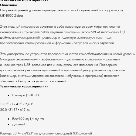
Описание
Непревзойденный уровень индивидуального самообслуживания благодаря киоску
MK4000 Zebra.
Этот мощный микрокиоск сочетает в себе известную во всем мире технологию
сканирования штрихкодов Zebra, крупный сенсорный экран SVGA диагональю 12,1
дюйма, высокоскоростной процессор и надежную архитектуру памяти для
предоставления самой различной информации и услуг для многих отраслей.
Это универсальное устройство переводит качество самообслуживания на новый уровень
благодаря экономичному и эффективному подключению к системам управления
и наличию трёх USB-разъёмов для индивидуального пользования. Поддержка
дополнительных рекламных приложений и приложений для управления персоналом
(например, системы управления задачами и обучающие программы) позволяет
обеспечить быструю окупаемость вложений.
Технические характеристики
Размеры (ВхШхГ):
11,83″ x 12,43″ x 2,43″
30,0×31,57×6,17 см
Вес:1,99 кг/4,4 фунта
Дисплей:
Размер: 30,74 см/12,1″ по диагонали сенсорный ЖК-дисплей