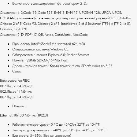
Возможность декодирования фотосканером 2-D:
Основные услуги
Символики 1-D:Code 39, Code 128, EAN-8, EAN-13, UPCEAN-128, UPCA, UPCE,
Монтаж оборудования
UPC/EAN дополнения (отключено в демо-версии приложения браузера), GS1 DataBar,
Настройка систем
Chinese 2 of 5, Code 93, Discreet 2 of 5, Interleaved 2 of 5 (включая ITF14 и ITF 2 из 5),
Сервисное
Codabar, ISBT 128
обслуживание
Символики 2-D: PDF417, QR, Aztec, DataMatrix, MaxiCode
Полный каталог оборудования
Процессор: Intel®XScaleTMс частотой 624 МГц
Операционная система: Windows CE
Клавиатуры
Терминалы сбора данных
Обозреватель: Internet Explorer 6.0; Pocket Browser
Инфокиоски
Фискальные регистраторы
Память: 128MБ SDRAM/ 64MБ Flash
Неттопы
Дополнительная память: Карта памяти Micro-SD объемом до 8 ГБ
Принтеры чеков
Связь:
Моноблоки
Табло покупателя
POS-комплекты
Беспроводная ЛВС:
Сканеры штрихкодов
802.11a: до 54 Мбит/с
Мониторы
Принтеры этикеток
802.11b: до 11 Мбит/с
Прайс-чекеры
Денежные ящики
802.11g: до 54 Мбит/с
Меню-борды
Промышленные
сканеры штрихкодов
Ethernet:
Ethernet 10/100 Мбит/с (802.3)
Политика конфиденциальности
Рабочая температура: от 0 °C до 40°C/от 32°F до 104°F
Сайт от GetProSite
Температура хранения: от -40°C до 70°C/от -40°F до 158°F
Влажность: 5−85% (без конденсации)