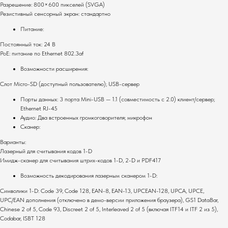
Разрешение: 800×600 пикселей (SVGA)
Резистивный сенсорный экран: стандартно
Питание:
Постоянный ток: 24 В
PoE: питание по Ethernet 802.3af
Возможности расширения:
Слот Micro-SD (доступный пользователю); USB-сервер
Порты данных: 3 порта Mini-USB — 1.1 (совместимость с 2.0) клиент/сервер;
Ethernet RJ-45
Аудио: Два встроенных громкоговорителя; микрофон
Сканер:
Варианты:
Лазерный для считывания кодов 1-D
Имидж-сканер для считывания штрих-кодов 1-D, 2-D и PDF417
Комплекты
О компании
Возможность декодирования лазерным сканером 1-D:
Для ресторанов
Общая информация
Символики 1-D: Code 39, Code 128, EAN-8, EAN-13, UPCEAN-128, UPCA, UPCE,
Для магазинов
Миссия компании
UPC/EAN дополнения (отключено в демо-версии приложения браузера), GS1 DataBar,
Chinese 2 of 5, Code 93, Discreet 2 of 5, Interleaved 2 of 5 (включая ITF14 и ITF 2 из 5),
Для складов
Контакты
Codabar, ISBT 128