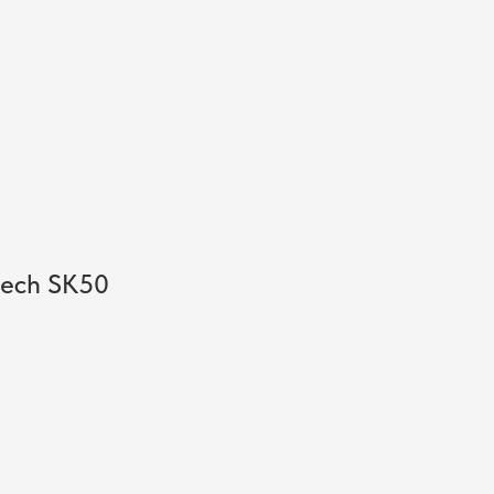
Поиск
Искать
tech SK50