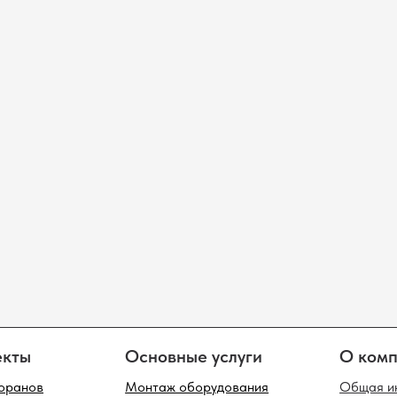
Основные услуги
О компании
Монтаж оборудования
Общая информация
Настройка систем
Миссия компании
Сервисное обслуживание
Контакты
лог оборудования
одов
Фискальные регистраторы
Инфокиоски
Таб
ток
Терминалы сбора данных
Клавиатуры
POS
Принтеры чеков
Неттопы
Мон
сканеры