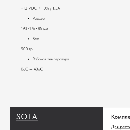
+12 VDC ± 10% / 1.5A
Размер
193×176×85 мм
Вес
SOTA
Комплекты
900 гр
Для ресторанов
Рабочая температура
Для магазинов
0oC — 40oC
Для складов
Полный ката
Сканеры штрихк
Принтеры этике
Денежные ящики
Промышленные 
штрихкодов