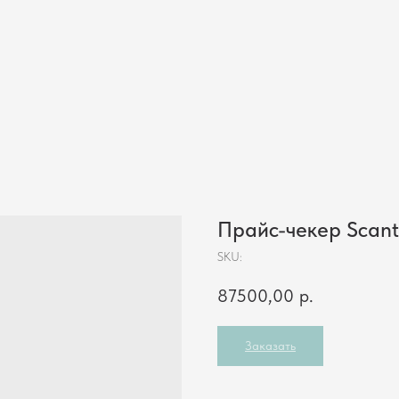
Магазинам
Складам
Инфокиоски
Услуги
Кейсы
Компания
Контакты
Прайс-чекер Scan
SKU:
87500,00
р.
Заказать