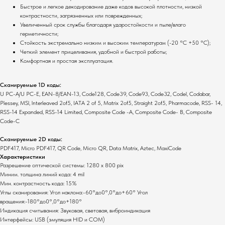
Быстрое и легкое декодирование даже кодов высокой плотности, низкой
контрастности, загрязненных или поврежденных;
Увеличенный срок службы благодаря ударостойкости и пыле/влаго
герметичности;
Стойкость экстремально низким и высоким температурам (-20 °C +50 °C);
Комплекты
О компании
Четкий элемент прицеливания, удобной и быстрой работы;
Комфортная и простая эксплуатация.
Для ресторанов
Общая информация
Для магазинов
Миссия компании
Сканируемые 1D коды:
Для складов
Контакты
U PC-A/U PC-E, EAN-8/EAN-13, Code128, Code39, Code93, Code32, Codel, Codabar,
Plessey, MSl, lnterleaved 2of5, IATA 2 of 5, Matrix 2of5, Straight 2of5, Pharmacode, RSS- 14,
Основные услуги
RSS-14 Expanded, RSS-14 Limited, Composite Code -A, Composite Code- B, Composite
Code-C
Монтаж оборудования
Настройка систем
Сканируемые 2D коды:
PDF417, Micro PDF417, QR Code, Micro QR, Data Matrix, Aztec, MaxiCode
Сервисное
Характеристики
обслуживание
Разрешение оптической системы: 1280 х 800 pix
Полный каталог оборудования
Миним. толщина линий кода: 4 mil
Мин. контрастность кода: 15%
Клавиатуры
Терминалы сбора данных
Углы сканирования: Угол наклона:-60°до0°,0°до+60° Угол
Инфокиоски
Фискальные регистраторы
вращения:-180°до0°,0°до+180°
Индикация считывания: Звуковая, световая, виброиндикация
Неттопы
Принтеры чеков
Интерфейсы: USB (эмуляция HID и COM)
Моноблоки
Табло покупателя