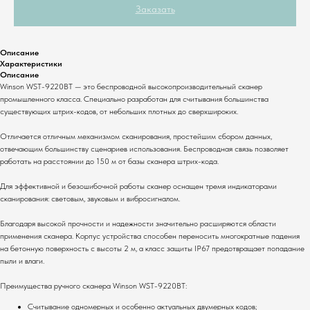
Заказать
Описание
Характеристики
Описание
Winson WST-9220BT — это беспроводной высокопроизводительный сканер
промышленного класса. Специально разработан для считывания большинства
существующих штрих-кодов, от небольших плотных до сверхшироких.
Отличается отличным механизмом сканирования, простейшим сбором данных,
отвечающим большинству сценариев использования. Беспроводная связь позволяет
работать на расстоянии до 150 м от базы сканера штрих-кода.
Для эффективной и безошибочной работы сканер оснащен тремя индикаторами
сканирования: световым, звуковым и вибросигналом.
Благодаря высокой прочности и надежности значительно расширяются области
применения сканера. Корпус устройства способен переносить многократные падения
на бетонную поверхность с высоты 2 м, а класс защиты IP67 предотвращает попадание
пыли и влаги.
Преимущества ручного сканера Winson WST-9220BT:
Считывание одномерных и особенно актуальных двумерных кодов;