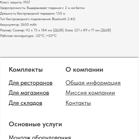
Класс защиты: IP67
POS-комплекты
Сканеры штрихкодов
Ударопрочность: Выдерживает падения с 2 м на бетон
Мониторы
Дальность беспроводной передачи: 150 м
Принтеры этикеток
Тип беспроводного подключения: Bluetooth 2.4G
Прайс-чекеры
Денежные ящики
Аккумулятор: 2600 mAh
Меню-борды
Промышленные
Размер: Сканер: 92 х 75 х 184 мм (ДШВ); База: 221 х 89 х 71 мм (ДШВ)
сканеры штрихкодов
Рабочая температура: -20°C..+50°C
Политика конфиденциальности
Сайт от GetProSite
SOTA
© 2024 Все права защищены.