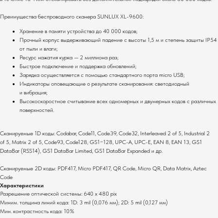
Преимущества беспроводного сканера SUNLUX XL-9600:
Хранение в памяти устройства до 40 000 кодов;
Прочный корпус выдерживающий падение с высоты 1,5 м и степень защиты IP54
от пыли и влаги;
Ресурс нажатия курка — 2 миллиона раз;
Быстрое подключение и поддержка обновлений;
Зарядка осуществляется с помощью стандартного порта micro USB;
Комплекты
О компании
Индикаторы оповещающие о результате сканирования: светодиодный
и вибрация;
Для ресторанов
Общая информация
Высокоскоростное считывание всех одномерных и двумерных кодов с различных
Для магазинов
Миссия компании
поверхностей.
Для складов
Контакты
Сканируемые 1D коды: Codabar, Code11, Code39, Code32, Interleaved 2 of 5, Industrial 2
of 5, Matrix 2 of 5, Code93, Code128, GS1−128, UPC-A, UPC-E, EAN 8, EAN 13, GS1
Основные услуги
DataBar (RSS14), GS1 DataBar Limited, GS1 DataBar Expanded и др.
Монтаж оборудования
Сканируемые 2D коды: PDF417, Micro PDF417, QR Code, Micro QR, Data Matrix, Aztec
Настройка систем
Code
Сервисное
Характеристики
обслуживание
Разрешение оптической системы: 640 х 480 pix
Миним. толщина линий кода: 1D: 3 mil (0,076 мм); 2D: 5 mil (0,127 мм)
Полный каталог оборудования
Мин. контрастность кода: 10%