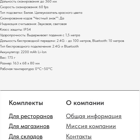
Клавиатуры
Терминалы сбора данных
Дальность сканирования: до 360 мм
Скорость сканирования: 60 fps
Инфокиоски
Фискальные регистраторы
Тип подсветки: Белая. Целеуказатель красного цвета
Неттопы
Принтеры чеков
Сканирование кодов "Честный знак"": Да
Моноблоки
Табло покупателя
Индикация считывания: Звуковая, световая
POS-комплекты
Класс защиты: IP54
Сканеры штрихкодов
Ударопрочность: Выдерживает падения с 1,5 метра
Мониторы
Принтеры этикеток
Дальность беспроводной передачи: 2.4G - до 100 метров, Bluetooth: 10 метров
Прайс-чекеры
Денежные ящики
Тип беспроводного подключения: 2.4G и Bluetooth
Меню-борды
Промышленные
Аккумулятор: 2200 mAh Li-Ion
сканеры штрихкодов
Вес: 175 г
Размер: 163 х 68 х 80 мм
Рабочая температура: 0°C~50°C
Политика конфиденциальности
Сайт от GetProSite
SOTA
© 2024 Все права защищены.