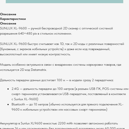
Описание
Характеристики
Описание
SUNLUX XL-9600 — ручной беспроводной 2D сканер с оптической системой
разрешения 640×480 pix в стильном исполнении.
SUNLUX XL-9600 быстро считывает как 1D, так и 2D коды с различных поверхностей
(бумажные, с экранов мобильных устройств) и даже если код поврежденный,
высокоплотный или имеет низкую контрастность.
Модель особенно актуальна в связи с внедрением системы маркировки товаров, где
используется 2D код Datamatrix.
Дальность передачи данных достигает 100 м — в модели сразу 2 передатчика:
2.4G — дальность передачи до 100 метров (в разъем USB ПК, POS-системы или
смарт-терминала устанавливается USB-передатчик, поставляемый в комплекте
с Sunlux XL-9600)
Bluetooth — до 10 метров (обычно используется для прямого подключения XL-
9600 к мобильным устройствам или кассовым смарт-терминалам)
Аккумулятор в Sunlux XL9600 емкостью 2200 mAh позволяет автономно работать
в течение 16 ч или отсканировать без дополнительной подзарядки около 60 000 кодов.