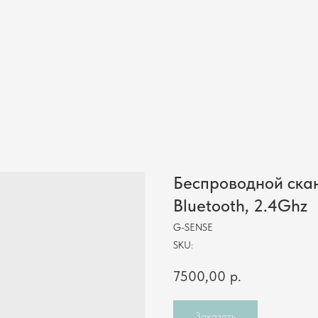
Магазинам
Складам
Инфокиоски
Услуги
Кейсы
Компания
Контакты
Беспроводной ска
Bluetooth, 2.4Ghz
G-SENSE
SKU:
7500,00
р.
Заказать