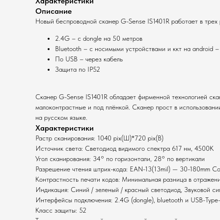
Характеристики
Описание
Новый беспроводной сканер G-Sense IS1401R работает в трех
2.4G – с dongle на 50 метров
Bluetooth – с носимыми устройствами и ккт на android –
По USB – через кабель
Защита по IP52
Сканер G-Sense IS1401R обладает фирменной технологией скани
малоконтрастные и под плёнкой. Сканер прост в использовани
на русском языке.
Характеристики
Растр сканирования: 1040 pix(Ш)*720 pix(В)
Источник света: Светодиод видимого спектра 617 нм, 4500K
Угол сканирования: 34° по горизонтали, 28° по вертикали
Разрешение чтения штрих-кода: EAN-13(13mil) — 30-180mm C
Контрастность печати кодов: Минимальная разница в отраже
Индикация: Синий / зеленый / красный светодиод, Звуковой си
Интерфейсы подключения: 2.4G (dongle), bluetooth и USB-Type
Класс защиты: 52