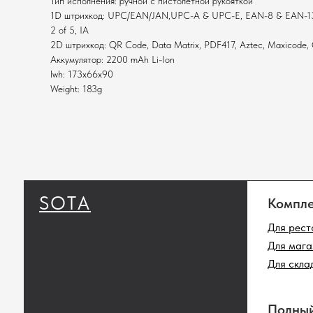
Тип исполнения: ручной с пистолетной рукояткой
1D штрихкод: UPC/EAN/JAN,UPC-A & UPC-E, EAN-8 & EAN-13, JA
2 of 5, IA
2D штрихкод: QR Code, Data Matrix, PDF417, Aztec, Maxicode
Аккумулятор: 2200 mAh Li-Ion
lwh: 173x66x90
SOTA
Комплекты
Weight: 183g
Для ресторанов
Для магазинов
Для складов
Полный ката
Сканеры штрихк
Принтеры этике
Денежные ящики
Промышленные 
штрихкодов
© 2024 Все права защищены.
Политика конфи