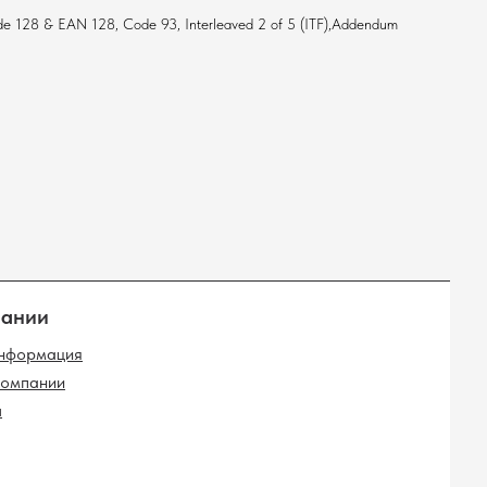
 128 & EAN 128, Code 93, Interleaved 2 of 5 (ITF),Addendum
ло покупателя
Мониторы
Прайс-чекеры
-комплекты
Меню-борды
облоки
Сайт от GetProSite