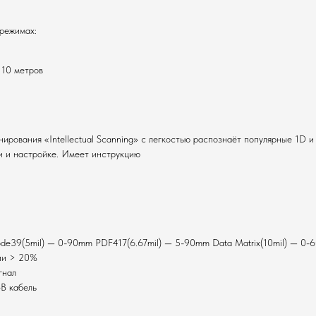
 режимах:
 10 метров
рования «Intellectual Scanning» с легкостью распознаёт популярные 1D и 
и и настройке. Имеет инструкцию
ode39(5mil) — 0-90mm PDF417(6.67mil) — 5-90mm Data Matrix(10mil) — 0
нии > 20%
гнал
-B кабель