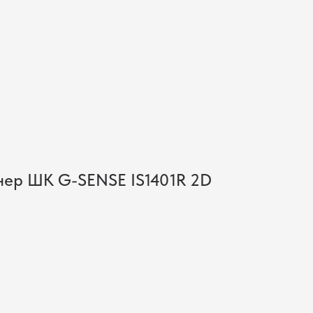
Поиск
Искать
нер ШК G-SENSE IS1401R 2D