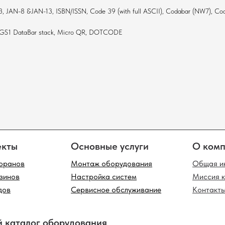
N-8 &JAN-13, ISBN/ISSN, Code 39 (with full ASCII), Codabar (NW7), Code
, GS1 DataBar stack, Micro QR, DOTCODE
Основные услуги
О компании
Монтаж оборудования
Общая информация
Настройка систем
Миссия компании
Сервисное обслуживание
Контакты
лог оборудования
одов
Фискальные регистраторы
Инфокиоски
Таб
ток
Терминалы сбора данных
Клавиатуры
POS
Принтеры чеков
Неттопы
Мон
сканеры
денциальности