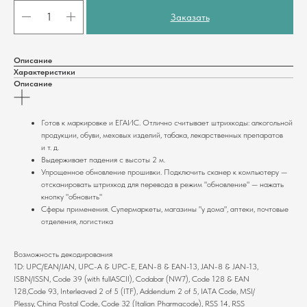
Заказать
Описание
Характеристики
Описание
Готов к маркировке и ЕГАИС. Отлично считывает штрихкоды: алкогольной
продукции, обуви, меховых изделий, табака, лекарственных препаратов
и т. д.
Выдерживает падения с высоты 2 м.
Упрощенное обновление прошивки. Подключить сканер к компьютеру —
отсканировать штрихкод для перевода в режим "обновление" — нажать
кнопку "обновить"
Сферы применения. Супермаркеты, магазины "у дома", аптеки, почтовые
отделения, логистика
Комплекты
О компании
Возможность декодирования
1D: UPC/EAN/JAN, UPC-A & UPC-E, EAN-8 & EAN-13, JAN-8 & JAN-13,
Для ресторанов
Общая информация
ISBN/ISSN, Code 39 (with fullASCII), Codabar (NW7), Code 128 & EAN
Для магазинов
Миссия компании
128,Code 93, Interleaved 2 of 5 (ITF), Addendum 2 of 5, IATA Code, MSI/
Для складов
Контакты
Plessy, China Postal Code, Code 32 (Italian Pharmacode), RSS 14, RSS