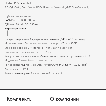
Limited, RSS Expanded.
2D: QR Code, Data Matrix, PDF417, Aztec, Maxicode, GS1 DataBar stack.
Основные услуги
Глубина сканирования
Монтаж оборудования
EAN-13 (13 mil): 0−200 мм
Настройка систем
QR-код (20 mil): 20−250 мм
Сервисное
Характеристики
обслуживание
Полный каталог оборудования
Растр сканирования: Двумерное изображение (640 х 480 пикселей)
Источник света: Светодиод видимого спектра 617 нм, 4500K
Клавиатуры
Терминалы сбора данных
Угол сканирования: 34° по горизонтали, 28° по вертикали
Инфокиоски
Фискальные регистраторы
Разрешение чтения штрих-кода: > 5 mil
Контрастность печати кодов: Минимальная разница в отражении > 25%
Неттопы
Принтеры чеков
Индикация: Звуковой и световой сигналы
Моноблоки
Табло покупателя
Интерфейсы подключения: USB (Virtual COM, HID-KBW), RS232(доп.)
POS-комплекты
Сканеры штрихкодов
Класс защиты: IP54
Мониторы
Тип исполнения: ручной с пистолетной рукояткой
Принтеры этикеток
Прайс-чекеры
Денежные ящики
Меню-борды
Промышленные
сканеры штрихкодов
Политика конфиденциальности
Сайт от GetProSite