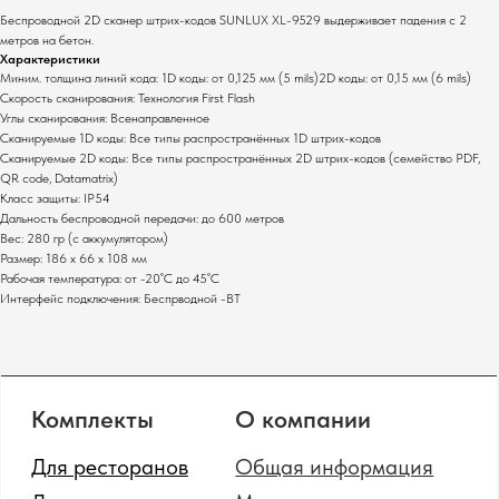
Основные услуги
Беспроводной 2D сканер штрих-кодов SUNLUX XL-9529 выдерживает падения с 2
метров на бетон.
Монтаж оборудования
Характеристики
Настройка систем
Миним. толщина линий кода: 1D коды: от 0,125 мм (5 mils)2D коды: от 0,15 мм (6 mils)
Сервисное
Скорость сканирования: Технология First Flash
Углы сканирования: Всенаправленное
обслуживание
Сканируемые 1D коды: Все типы распространённых 1D штрих-кодов
Полный каталог оборудования
Сканируемые 2D коды: Все типы распространённых 2D штрих-кодов (семейство PDF,
QR code, Datamatrix)
Клавиатуры
Терминалы сбора данных
Класс защиты: IP54
Инфокиоски
Фискальные регистраторы
Дальность беспроводной передачи: до 600 метров
Неттопы
Принтеры чеков
Вес: 280 гр (с аккумулятором)
Моноблоки
Размер: 186 х 66 х 108 мм
Табло покупателя
Рабочая температура: от -20˚C до 45˚C
POS-комплекты
Сканеры штрихкодов
Интерфейс подключения: Беспрводной -ВТ
Мониторы
Принтеры этикеток
Прайс-чекеры
Денежные ящики
Меню-борды
Промышленные
сканеры штрихкодов
Политика конфиденциальности
Сайт от GetProSite