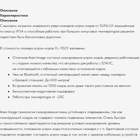
Описание
Характеристики
Описание
С выходом на рынок модельного ряда сканеров штрих-кодов от SUNLUX защищённые
по классу IP54 и способные работать при больших минусовых температурах решения
перестали быть баснословно дорогими.
В стоимость сканера штрих-кодов XL-9529 заложены:
Отличная Area Image система сканирования штрих-кодов, уверенно работающая
и с кодами низкого качества, что актуально для работы с ЕГАИС,
не отличающейся стабильным качеством исполнения марок.
Уже не Bluetooth, а отличный мегагерцовый канал связи между сканером
и базовой станцией. До 600 метров!
Встроенная память на 1000 кодов, если даже такого расстояния не хватило
Бесконтактная индуктивная подзарядка
Работа при температуре от -20С
Комплекты
О компании
Area Image технология сканирования очень устойчива к повреждениям, так как
Для ресторанов
Общая информация
сканирующий модуль не содержит никаких подвижных элементов. Очень быстра
Для магазинов
Миссия компании
и самостоятельно адаптируется под внешние условия сканирования: уровень
Для складов
Контакты
освещённости, положение штрих-кода относительно сканера и т. п. Адаптивная система
подсветки позволяет считывать штрих-коды в том числе с экранов мобильных устройств.