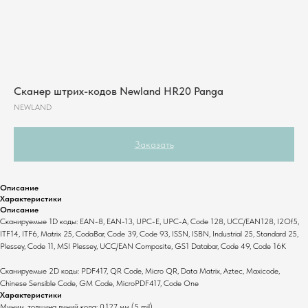
Сканер штрих-кодов Newland HR20 Panga
NEWLAND
Заказать
Описание
Характеристики
Описание
Сканируемые 1D коды: EAN-8, EAN-13, UPC-E, UPC-A, Code 128, UCC/EAN128, I2Of5,
ITF14, ITF6, Matrix 25, CodaBar, Code 39, Code 93, ISSN, ISBN, Industrial 25, Standard 25,
Комплекты
О компании
Plessey, Code 11, MSI Plessey, UCC/EAN Composite, GS1 Databar, Code 49, Code 16K
Для ресторанов
Общая информация
Сканируемые 2D коды: PDF417, QR Code, Micro QR, Data Matrix, Aztec, Maxicode,
Для магазинов
Миссия компании
Chinese Sensible Code, GM Code, MicroPDF417, Code One
Характеристики
Для складов
Контакты
Миним. толщина линий кода: 0,127 мм (5 mil)