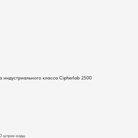
Поиск
Искать
 индустриального класса Cipherlab 2500
1D штрих-коды