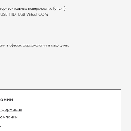
горизонтальных поверхностях. (опция)
, USB HID, USB Virtual COM
сии в сферах фармакологии и медицины.
ло покупателя
Мониторы
Прайс-чекеры
-комплекты
Меню-борды
облоки