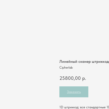
Магазинам
Складам
Инфокиоски
Услуги
Кейсы
Компания
Контакты
Линейный сканер штрихкода
Cipherlab
25800,00
р.
Заказать
1D штрихкод: все стандартные 