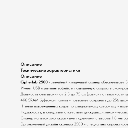
Описание
Технические характеристики
Описание
Cipherlab 2500
- линейный имиджевый сканер обеспечивает 57
Имеет USB мультиинтерфейс и повышенную скорость сканиров
Дальность считывания от 2.5 до 75 см (зависит от плотности ш
4Кб SRAM буферная память - позволяет сохранять до 256 штрих
Чтение поврежденных кодов по специальному алгоритму - позв
Надежность, в следствии отсутствия движущихся механических
Сканер испытан многократными падениями с высоты 1.8 метра 
Эргономичный дизайн сканера 2500 - специально спроектирова