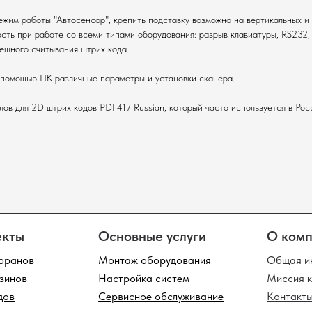
жим работы "Автосенсор", крепить подставку возможно на вертикальных и 
сть при работе со всеми типами оборудования: разрыв клавиатуры, RS232
ешного считывания штрих кода.
 помощью ПК различные параметры и установки сканера.
ов для 2D штрих кодов PDF417 Russian, который часто используется в Рос
Основные услуги
О компании
Монтаж оборудования
Общая информация
Настройка систем
Миссия компании
Сервисное обслуживание
Контакты
лог оборудования
одов
Фискальные регистраторы
Инфокиоски
Таб
ток
Терминалы сбора данных
Клавиатуры
POS
Принтеры чеков
Неттопы
Мон
сканеры