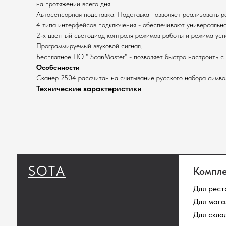
на протяжении всего дня.
Автосенсорная подставка. Подставка позволяет реализовать ре
4 типа интерфейсов подключения - обеспечивают универсально
2-х цветный светодиод контроля режимов работы и режима усп
Программируемый звуковой сигнал.
Бесплатное ПО " ScanMaster" - позволяет быстро настроить с
Особенности
Сканер 2504 рассчитан на считывание русского набора символ
Технические характеристики
SOTA
Комплекты
Для ресторанов
Для магазинов
Для складов
Полный ката
Сканеры штрихк
Принтеры этике
Денежные ящики
Промышленные 