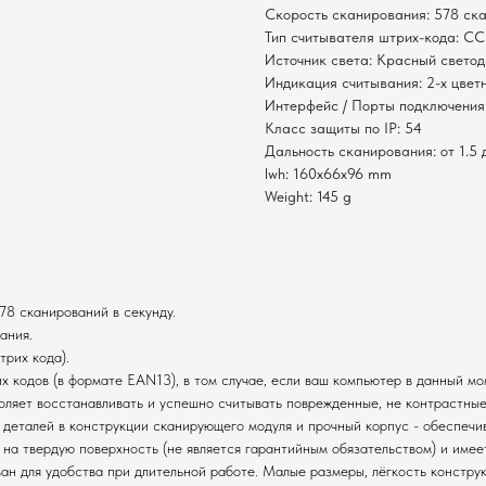
Скорость сканирования: 578 ска
Тип считывателя штрих-кода: С
Источник света: Красный светод
Индикация считывания: 2-х цвет
Интерфейс / Порты подключени
Класс защиты по IP: 54
Дальность сканирования: от 1.5 
lwh: 160x66x96 mm
Weight: 145 g
8 сканирований в секунду.
ания.
трих кода).
 кодов (в формате EAN13), в том случае, если ваш компьютер в данный мо
оляет восстанавливать и успешно считывать поврежденные, не контрастные
 деталей в конструкции сканирующего модуля и прочный корпус - обеспечи
на твердую поверхность (не является гарантийным обязательством) и имее
н для удобства при длительной работе. Малые размеры, лёгкость конструк