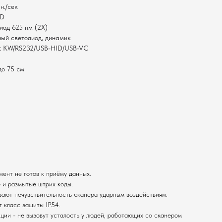
н./сек
СD
иод 625 нм (2Х)
ный светодиод, динамик
я: KW/RS232/USB-HID/USB-VC
до 75 см
мент не готов к приёму данных.
 и размытые штрих коды.
вают нечувствительность сканера ударным воздействиям.
т класс защиты IP54.
ции - не вызовут усталость у людей, работающих со сканером