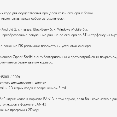
х кода для осуществления процесса связи сканера с базой.
вливают связь между собою автоматически.
droid 2. x и выше, BlackBerry 5. x, Windows Mobile 6.x.
ь преобразование полученные данные со сканера по BT интерфейсу из вир
 с помощью ПК различные параметры и установки сканера.
сканера Cipher1564H с антибактериальным и противогрибковым покрытием,
отличается белым цветом корпуса.
E4500L-100R)
енного декодирования данных
il, и 2D штрих кодов с разрешением 5 mil
40 штрих кодов в формате EAN13, в том случае, если Ваш компьютер в дан
штрихкодов в формате EAN-13
помощью программы 2Dkey)