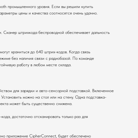
ooth промышленного уровня. Если вы решили купить
араметры цены и качества соотносятся очень удачно.
и. Сканер штрихкода беспроводной обеспечивает дальность
могут храниться до 640 штрих-кодов. Когда связь
ежиме без наличия связи с радиобазой. По команде
тойчивую работу в любом месте склада.
йством для зарядки и авто-сенсорной подставкой. Включенное
 Установить можно на стол или на стену. Одна подставка-
лекта может быть существенно снижена.
кода, достаточно отсканировать только раз для
лено приложение CipherConnect, будет обеспечено