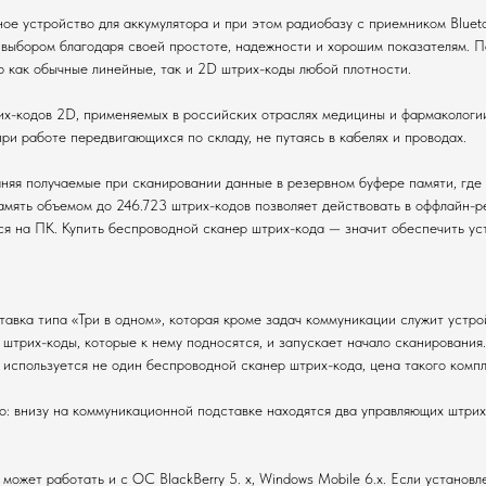
ое устройство для аккумулятора и при этом радиобазу с приемником Bluet
 выбором благодаря своей простоте, надежности и хорошим показателям. П
 как обычные линейные, так и 2D штрих-коды любой плотности.
их-кодов 2D, применяемых в российских отраслях медицины и фармакологи
ри работе передвигающихся по складу, не путаясь в кабелях и проводах.
няя получаемые при сканировании данные в резервном буфере памяти, где 
амять объемом до 246.723 штрих-кодов позволяет действовать в оффлайн-р
я на ПК. Купить беспроводной сканер штрих-кода — значит обеспечить ус
тавка типа «Три в одном», которая кроме задач коммуникации служит устро
трих-коды, которые к нему подносятся, и запускает начало сканирования.
и используется не один беспроводной сканер штрих-кода, цена такого комп
о: внизу на коммуникационной подставке находятся два управляющих штрих-
может работать и с ОС BlackBerry 5. x, Windows Mobile 6.x. Если установ