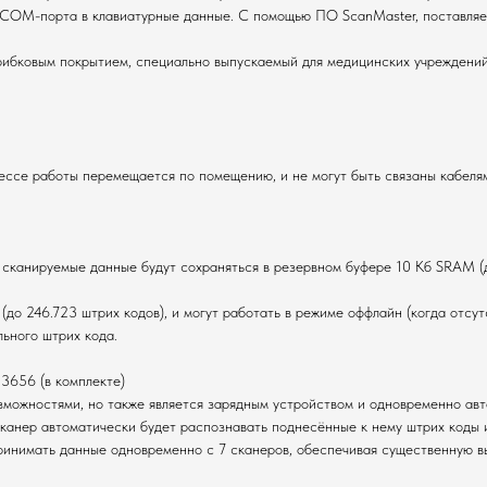
 СОМ-порта в клавиатурные данные. С помощью ПО ScanMaster, поставляе
ибковым покрытием, специально выпускаемый для медицинских учреждений.
ессе работы перемещается по помещению, и не могут быть связаны кабелям
, сканируемые данные будут сохраняться в резервном буфере 10 Кб SRAM (
о 246.723 штрих кодов), и могут работать в режиме оффлайн (когда отсут
ьного штрих кода.
 3656 (в комплекте)
можностями, но также является зарядным устройством и одновременно авт
канер автоматически будет распознавать поднесённые к нему штрих коды и
ринимать данные одновременно с 7 сканеров, обеспечивая существенную вы