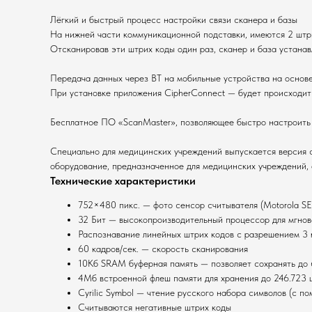
Лёгкий и быстрый процесс настройки связи сканера и базы
На нижней части коммуникационной подставки, имеются 2 штри
Отсканировав эти штрих коды один раз, сканер и база устана
Передача данных через BT на мобильные устройства на основе An
При установке приложения CipherConnect — будет происходит
Бесплатное ПО «ScanMaster», позволяющее быстро настроить
Специально для медицинских учреждений выпускается версия 
оборудование, предназначенное для медицинских учреждений, 
Технические характеристики
752×480 пикс. — фото сенсор считывателя (Motorola S
32 Бит — высокопроизводительный процессор для мгнов
Распознавание линейных штрих кодов с разрешением 3 m
60 кадров/сек. — скорость сканирования
10Кб SRAM буферная память — позволяет сохранять до 6
4Мб встроенной флеш памяти для хранения до 246.723 
Cyrilic Symbol — чтение русского набора символов (с 
Считываются негативные штрих коды