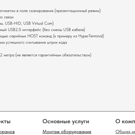
 этикетки в поле сканирования (презентационный режим)
ио связи
ы, USB-HID, USB Virtual Com)
мый USB2.0 интерфейс (без смены USB кабеля)
Основные услуги
О компании
щью серийных HOST команд (к примеру из HyperTerminal)
има успешного считывания штрих кода
Монтаж оборудования
Общая информация
Настройка систем
Миссия компании
2 метра (не является гарантийным обязательством)
Сервисное обслуживание
Контакты
лог оборудования
одов
Фискальные регистраторы
Инфокиоски
Таб
ток
Терминалы сбора данных
Клавиатуры
POS
Принтеры чеков
Неттопы
Мон
сканеры
денциальности