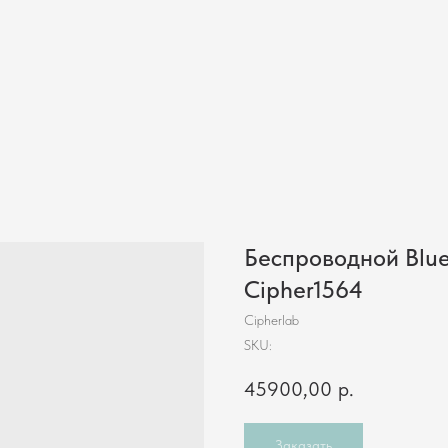
Магазинам
Складам
Инфокиоски
Услуги
Кейсы
Компания
Контакты
Беспроводной Blue
Cipher1564
Cipherlab
SKU:
45900,00
р.
Заказать