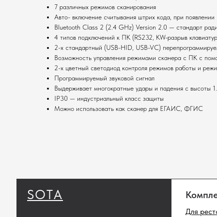
7 различных режимов сканирования
Авто- включение считывания штрих кода, при появлении
Bluetooth Class 2 (2.4 GHz) Version 2.0 — стандарт рад
4 типов подключений к ПК (RS232, KW-разрыв клавиатур
2-х стандартный (USB-HID, USB-VC) перепрограммируе
SOTA
Комплекты
Возможность управления режимами сканера с ПК с помо
2-х цветный светодиод контроля режимов работы и реж
Для ресторанов
Программируемый звуковой сигнал
Для магазинов
Выдерживает многократные удары и падения с высоты 1.
Для складов
IP30 — индустриальный класс защиты
Можно использовать как сканер для ЕГАИС, ФГИС
Полный ката
Сканеры штрихк
Принтеры этике
Денежные ящики
Промышленные 
штрихкодов
© 2024 Все права защищены.
Политика конфи