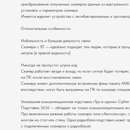
преобразование полученных сканером данных из виртуального
установок и параметров сканера.
Имеется вариант устройства с антибактериальным и противогр
Отличительные особенности:
Мобильность и большая дальность связи
Сканеры с BT — идеально подходят тем людям, которые в проц
метров (в прямой видимости)
Никогда не пропустит штрих код
Сканер работает везде и всюду, но если сигнал будет потерян
на ПК после восстановлении связи.
Сканеры имеют дополнительную встроенную флеш память 4Мб (д
впоследствии, могут быть выгружены на ПК по команде специал
Уникальная коммуникационная подставка «Три в одном» Cipher
Подставка 3656 — обладает не только коммуникационными воз
При включенном режиме работы сканера типа «Автосенсор», с
монтаж на стол или стену. Одна радиобаза-подставка может п
с подключенным сканером и радиобазой.