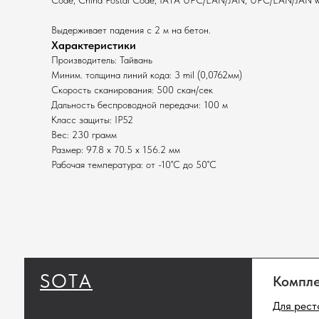
Code, China Postal Code, IATA UPC/EAN/JAN, UPC/EAN/JAN wi
Выдерживает падения с 2 м на бетон.
Характеристики
Производитель: Тайвань
Миним. толщина линий кода: 3 mil (0,0762мм)
Скорость сканирования: 500 скан/сек
Дальность беспроводной передачи: 100 м
Класс защиты: IP52
Вес: 230 грамм
Размер: 97.8 x 70.5 x 156.2 мм
Рабочая температура: от -10˚C до 50˚C
SOTA
Комплекты
Для ресторанов
Для магазинов
Для складов
Полный ката
Сканеры штрихк
Принтеры этике