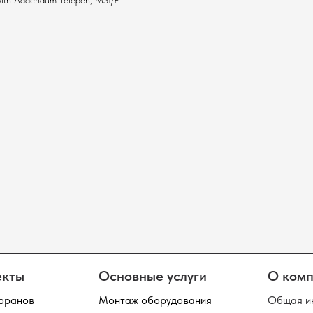
th Addendum Telepen, MSI/P
Основные услуги
О компании
Монтаж оборудования
Общая информация
Настройка систем
Миссия компании
Сервисное обслуживание
Контакты
лог оборудования
одов
Фискальные регистраторы
Инфокиоски
Таб
ток
Терминалы сбора данных
Клавиатуры
POS