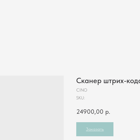
Магазинам
Складам
Инфокиоски
Услуги
Кейсы
Компания
Контакты
Сканер штрих-код
CINO
SKU:
24900,00
р.
Заказать