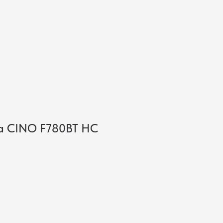
Поиск
Искать
а CINO F780BT HC